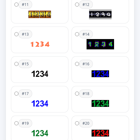
#11
#12
#13
#14
#15
#16
#17
#18
#19
#20