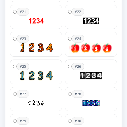
#21
#22
#23
#24
#25
#26
#27
#28
#29
#30