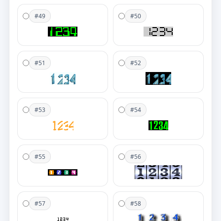
#49
#50
#51
#52
#53
#54
#55
#56
#57
#58