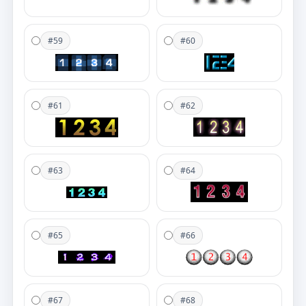
#59
#60
#61
#62
#63
#64
#65
#66
#67
#68