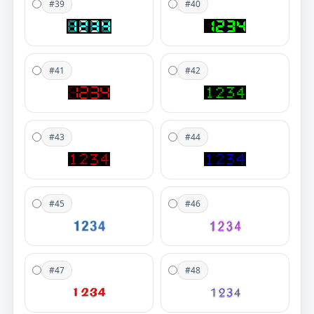
#39
#40
#41
#42
#43
#44
#45
#46
#47
#48