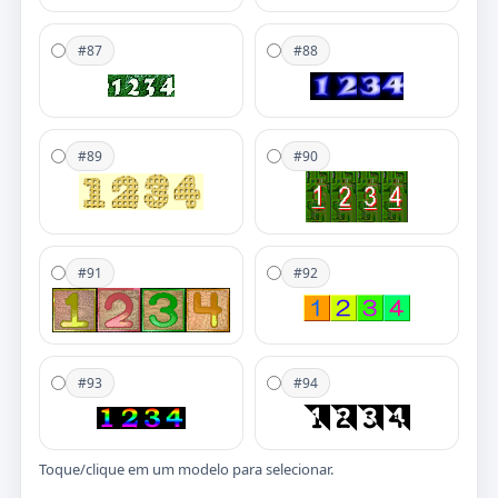
#87
#88
#89
#90
#91
#92
#93
#94
Toque/clique em um modelo para selecionar.