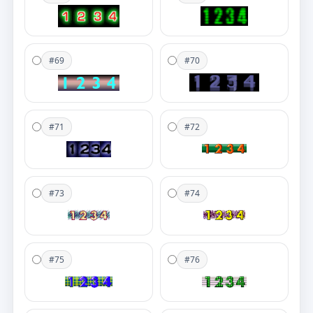
#69
#70
#71
#72
#73
#74
#75
#76