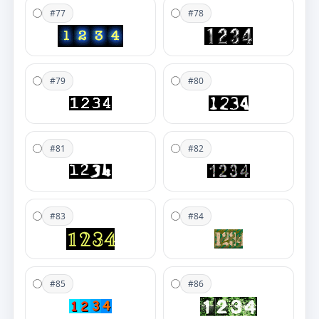
#77
#78
#79
#80
#81
#82
#83
#84
#85
#86