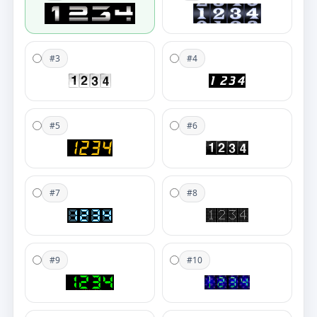
#3
#4
#5
#6
#7
#8
#9
#10